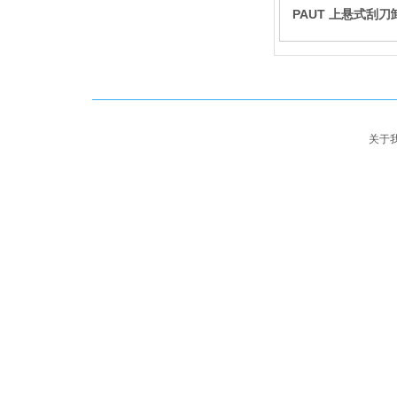
PAUT 上悬式刮
机
Copyrigh
苏公网安备32058202011638号
关于