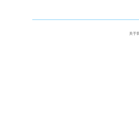
Copyrigh
苏公网安备32058202011638号
关于